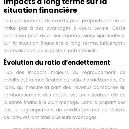
Impacts à long terme sur la
situation financière
Le regroupement de crédits pour propriétaires ne se
limite pas à des avantages à court terme. Cette
opération peut avoir des répercussions significatives
sur la situation financière à long terme, influençant
divers aspects de la gestion patrimoniale.
Évolution du ratio d’endettement
L’un des impacts majeurs du regroupement de
crédits est la modification du ratio d’endettement. Ce
ratio, qui mesure la part des revenus consacrée au
remboursement des dettes, est un indicateur clé de
la santé financière d’un ménage. Dans la plupart des
cas, le regroupement de crédits permet de réduire
ce ratio, offrant ainsi plusieurs avantages :