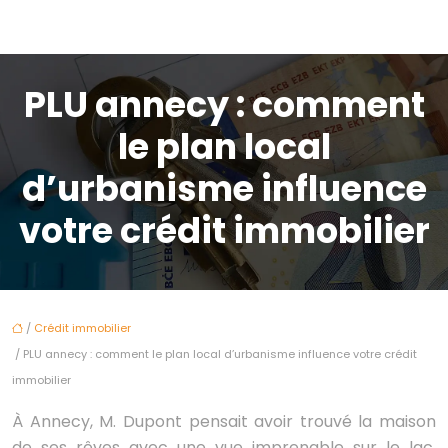
PLU annecy : comment
le plan local
d’urbanisme influence
votre crédit immobilier
/
Crédit immobilier
/ PLU annecy : comment le plan local d’urbanisme influence votre crédit
immobilier
À Annecy, M. Dupont pensait avoir trouvé la maison
de ses rêves avec une vue imprenable sur le lac.