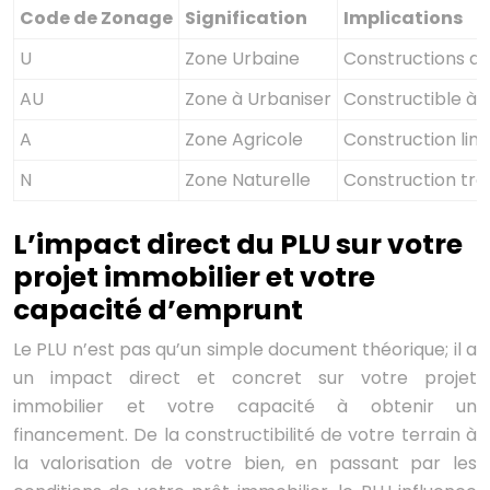
Code de Zonage
Signification
Implications
U
Zone Urbaine
Constructions aut
AU
Zone à Urbaniser
Constructible à 
A
Zone Agricole
Construction limi
N
Zone Naturelle
Construction très
L’impact direct du PLU sur votre
projet immobilier et votre
capacité d’emprunt
Le PLU n’est pas qu’un simple document théorique; il a
un impact direct et concret sur votre projet
immobilier et votre capacité à obtenir un
financement. De la constructibilité de votre terrain à
la valorisation de votre bien, en passant par les