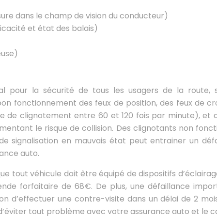
ssure dans le champ de vision du conducteur)
cacité et état des balais)
euse)
ial pour la sécurité de tous les usagers de la route, 
 le bon fonctionnement des feux de position, des feux de
e de clignotement entre 60 et 120 fois par minute), et 
ugmentant le risque de collision. Des clignotants non fonc
de signalisation en mauvais état peut entrainer un déf
rance auto.
que tout véhicule doit être équipé de dispositifs d’éclaira
de forfaitaire de 68€. De plus, une défaillance import
on d’effectuer une contre-visite dans un délai de 2 mois.
d’éviter tout problème avec votre assurance auto et le co