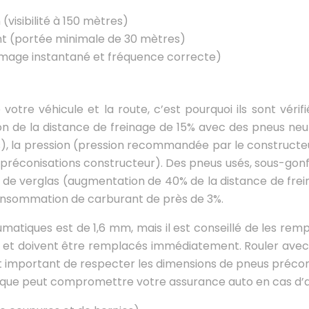
(visibilité à 150 mètres)
t (portée minimale de 30 mètres)
lumage instantané et fréquence correcte)
otre véhicule et la route, c’est pourquoi ils sont vérif
on de la distance de freinage de 15% avec des pneus neufs)
, la pression (pression recommandée par le constructeu
 préconisations constructeur). Des pneus usés, sous-go
ou de verglas (augmentation de 40% de la distance de fre
nsommation de carburant de près de 3%.
matiques est de 1,6 mm, mais il est conseillé de les re
és et doivent être remplacés immédiatement. Rouler ave
st important de respecter les dimensions de pneus préconi
ique peut compromettre votre assurance auto en cas d’a