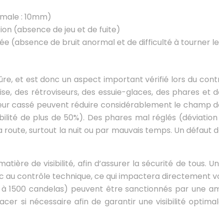
ximale : 10mm)
tion (absence de jeu et de fuite)
ée (absence de bruit anormal et de difficulté à tourner le
sûre, et est donc un aspect important vérifié lors du cont
ise, des rétroviseurs, des essuie-glaces, des phares et d
seur cassé peuvent réduire considérablement le champ de
 visibilité de plus de 50%). Des phares mal réglés (déviat
 la route, surtout la nuit ou par mauvais temps. Un défaut d
tière de visibilité, afin d’assurer la sécurité de tous.
c au contrôle technique, ce qui impactera directement 
 à 1500 candelas) peuvent être sanctionnés par une am
cer si nécessaire afin de garantir une visibilité optim