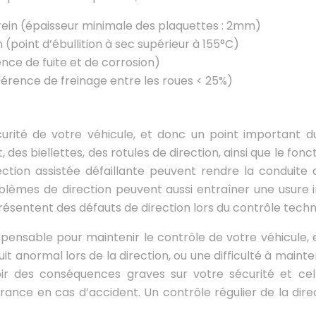
 frein (épaisseur minimale des plaquettes : 2mm)
n (point d’ébullition à sec supérieur à 155°C)
ence de fuite et de corrosion)
ifférence de freinage entre les roues < 25%)
curité de votre véhicule, et donc un point important 
t, des biellettes, des rotules de direction, ainsi que le fo
ction assistée défaillante peuvent rendre la conduite di
mes de direction peuvent aussi entraîner une usure ir
ésentent des défauts de direction lors du contrôle techn
pensable pour maintenir le contrôle de votre véhicule,
it anormal lors de la direction, ou une difficulté à maint
oir des conséquences graves sur votre sécurité et cel
rance en cas d’accident. Un contrôle régulier de la dire