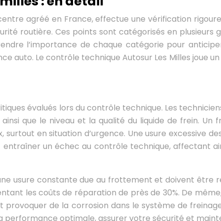
illes : en détail
entre agréé en France, effectue une vérification rigoureu
rité routière. Ces points sont catégorisés en plusieurs 
prendre l’importance de chaque catégorie pour anticiper
ce auto. Le contrôle technique Autosur Les Milles joue un 
itiques évalués lors du contrôle technique. Les technicie
s, ainsi que le niveau et la qualité du liquide de frein. 
 surtout en situation d’urgence. Une usure excessive des p
 entraîner un échec au contrôle technique, affectant ain
à une usure constante due au frottement et doivent être
entant les coûts de réparation de près de 30%. De même, l
t provoquer de la corrosion dans le système de freinage. 
a performance optimale, assurer votre sécurité et mainte