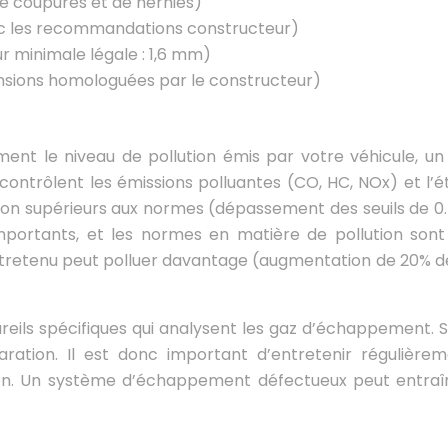
de coupures et de hernies)
ec les recommandations constructeur)
r minimale légale : 1,6 mm)
ensions homologuées par le constructeur)
ement le niveau de pollution émis par votre véhicule, un
contrôlent les émissions polluantes (CO, HC, NOx) et l’
tion supérieurs aux normes (dépassement des seuils de 0.
portants, et les normes en matière de pollution sont d
ntretenu peut polluer davantage (augmentation de 20% des
eils spécifiques qui analysent les gaz d’échappement. Si
aration. Il est donc important d’entretenir régulière
ion. Un système d’échappement défectueux peut entra